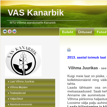
VAS Kanarbik
MTÜ Võhma aiandusselts Kanarbik
Esileht
Üritused
Fotod
2013. aastal toimub laat
Võhma Juurikas
- see
Kuigi meie laat on pisike,
kollektsionäärid ning vä
Laat Võhma Juurikas
tahta.
Laada tähtsaim osa on 
Võhma lillepäev
metsasaadused. Saab kehak
Teabepäevad
Anname üle aunimetuse V
Võhma piirkonna haljastu
Väljasõidud
Loosime välja palju auhind
Aianduskonverents
Laada külastamine ja kõ