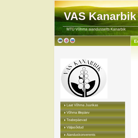
VAS Kanarbik
MTÜ Võhma aiandusselts Kanarbik
E
Laat Võhma Juurikas
Võhma lillepäev
Teabepäevad
Väljasõidud
Aianduskonverents