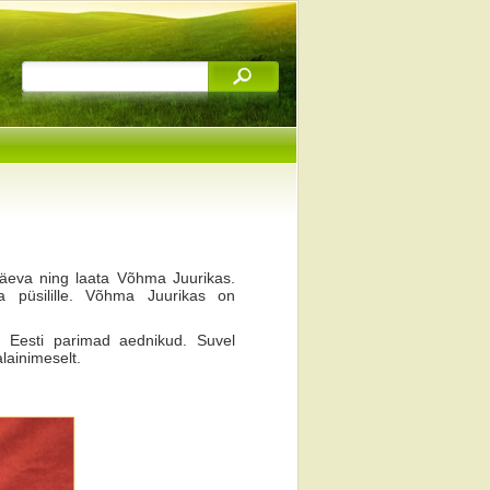
päeva ning laata Võhma Juurikas.
 püsilille. Võhma Juurikas on
 Eesti parimad aednikud. Suvel
lainimeselt.