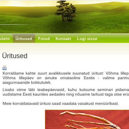
sileht
Üritused
Fotod
Kontakt
Logi sisse
Üritused
Korraldame kahte suurt avalikkusele suunatud üritust: Võhma lille
Võhma lillepäev on ainuke omataoline Eestis - valime parima
aiagurmaanide kokkutulek.
Lisaks viime läbi teabepäevasid, kuhu kutsume seminari pidama
uudistame Eesti kaunites aedades ning nõuame tarkust taga otse eria
Meie korraldatavaid üritusi saad vaadata vasakust menüüribast.