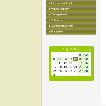
Laat Võhma Juurikas
Võhma lillepäev
Teabepäevad
Väljasõidud
Aianduskonverents
Fotogalerii
«
August 2026
»
01
02
03
04
05
06
07
08
09
10
11
12
13
14
15
16
17
18
19
20
21
22
23
24
25
26
27
28
29
30
31