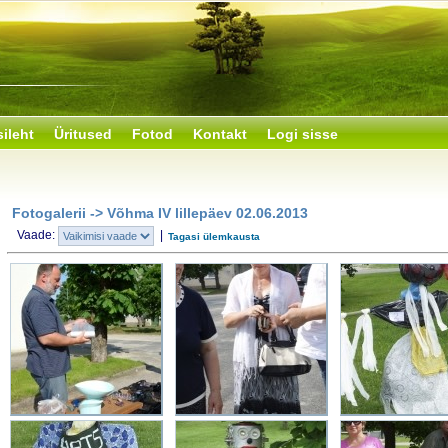
sileht
Üritused
Fotod
Kontakt
Logi sisse
Fotogalerii -> Võhma IV lillepäev 02.06.2013
Vaade:
|
Tagasi ülemkausta