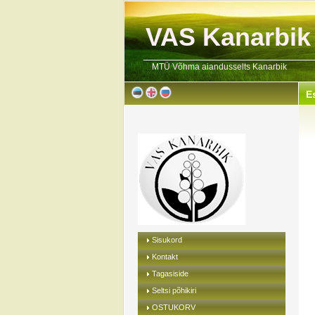
VAS Kanarbik
MTÜ Võhma aiandusselts Kanarbik
E
Sisukord
Kontakt
Tagasiside
Seltsi põhikiri
OSTUKORV