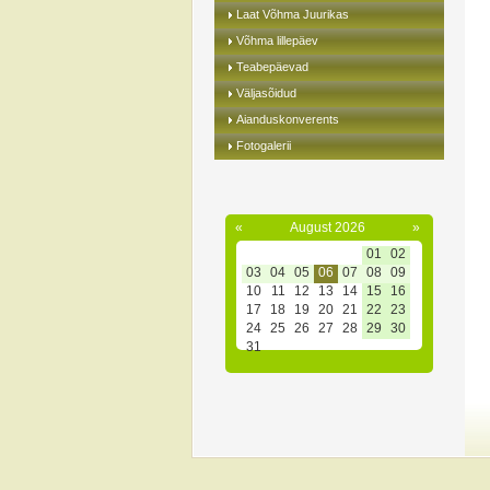
Laat Võhma Juurikas
Võhma lillepäev
Teabepäevad
Väljasõidud
Aianduskonverents
Fotogalerii
«
August 2026
»
01
02
03
04
05
06
07
08
09
10
11
12
13
14
15
16
17
18
19
20
21
22
23
24
25
26
27
28
29
30
31