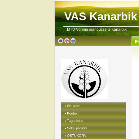
VAS Kanarbik
MTÜ Võhma aiandusselts Kanarbik
E
Sisukord
Kontakt
Tagasiside
Seltsi põhikiri
OSTUKORV