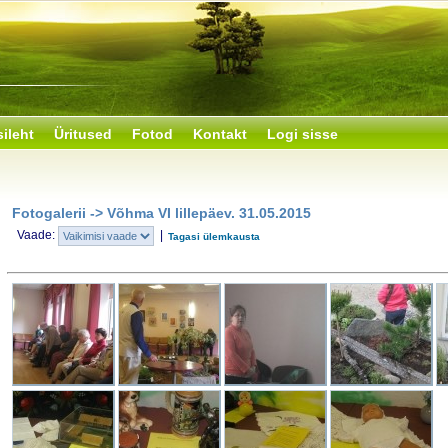
sileht
Üritused
Fotod
Kontakt
Logi sisse
Fotogalerii -> Võhma VI lillepäev. 31.05.2015
Vaade:
|
Tagasi ülemkausta